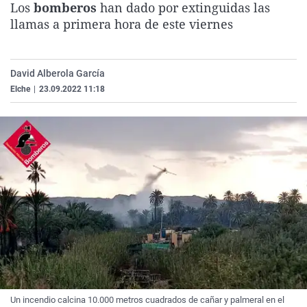
Los
bomberos
han dado por extinguidas las
La rosa de los vientos
Caso
Extremadura
Virales
llamas a primera hora de este viernes
Gente viajera
Retornados
Galicia
Televisión
Como el perro y el gat
Equipo de investigaci
La Rioja
Elecciones
David Alberola García
Operación Viuda Negr
Navarra
Elche
|
23.09.2022 11:18
País Vasco
Un incendio calcina 10.000 metros cuadrados de cañar y palmeral en el