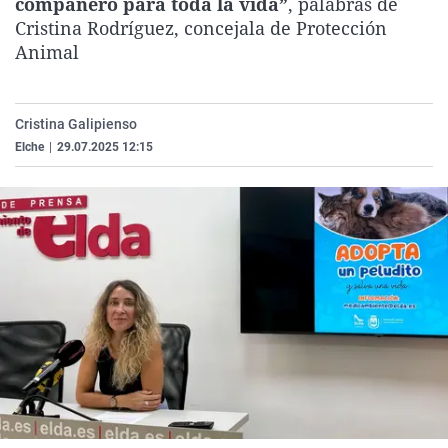
compañero para toda la vida”
, palabras de
La rosa de los vientos
Caso
Extremadura
Virales
Cristina Rodríguez, concejala de Protección
Animal
Gente viajera
Retornados
Galicia
Televisión
Como el perro y el gat
Equipo de investigaci
La Rioja
Elecciones
Operación Viuda Negr
Navarra
Cristina Galipienso
Elche
|
29.07.2025 12:15
País Vasco