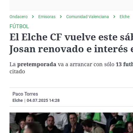
La rosa de los vientos
Caso
Extremadura
Gente viajera
Retornados
Galicia
Ondacero
Emisoras
Comunidad Valenciana
Elche
Como el perro y el
Equipo de investigación
La Rioja
FÚTBOL
gato
El Elche CF vuelve este s
Operación Viuda
Navarra
Negra
País Vasco
Josan renovado e interés
La
pretemporada
va a arrancar con sólo
13 fut
citado
Paco Torres
Elche
|
04.07.2025 14:28