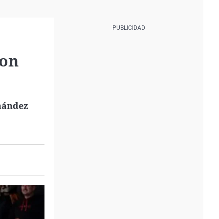
con
nández