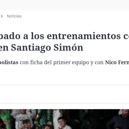
Virales
Televisión
Noticias
Elecciones
ábado a los entrenamientos 
 en Santiago Simón
bolistas
con ficha del primer equipo y con
Nico Fer