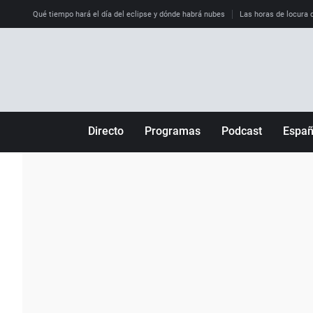
Qué tiempo hará el día del eclipse y dónde habrá nubes
Las horas de locura qu
Directo
Programas
Podcast
Espa
Más de uno
Los Perseguidos
Andalucía
Por fin
Malas decisiones
Aragón
Julia en la onda
Expedientes del más allá
Baleares
La brújula
El viaje del Guernica
Cantabria
Radioestadio
Invisibles
Cataluña
Radioestadio noche
Prohibido morirse
Comunidad de M
El colegio invisible
Esto no ha pasado
Comunitat Vale