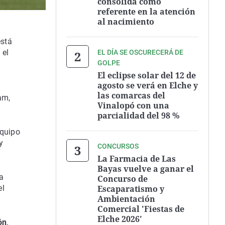
consolida como
referente en la atención
al nacimiento
está
 el
EL DÍA SE OSCURECERÁ DE
GOLPE
El eclipse solar del 12 de
agosto se verá en Elche y
las comarcas del
am,
Vinalopó con una
parcialidad del 98 %
equipo
y
CONCURSOS
La Farmacia de Las
Bayas vuelve a ganar el
a
Concurso de
Escaparatismo y
el
Ambientación
Comercial 'Fiestas de
Elche 2026'
ón
.