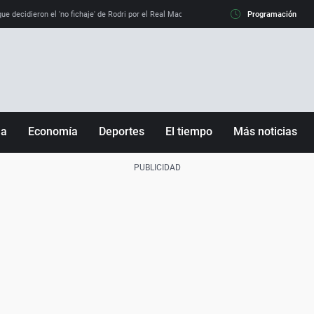
e decidieron el 'no fichaje' de Rodri por el Real Madrid y su 'sí' al Barça
Programación
La llamada de
ña
Economía
Deportes
El tiempo
Más noticias
Fútbol
Sociedad
Baloncesto
Mundo
Tenis
Salud
Motor
Cultura
Ciencia y Tecnología
adrid
Gastronomía
nciana
Medio ambiente