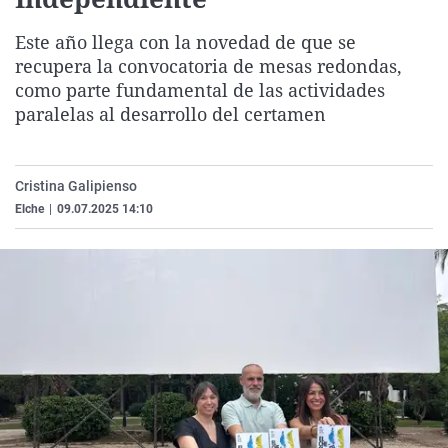
La rosa de los vientos
Caso
Extremadura
Virales
Este año llega con la novedad de que se
Gente viajera
Retornados
Galicia
Televisión
recupera la convocatoria de mesas redondas,
Como el perro y el gat
Equipo de investigaci
La Rioja
Elecciones
como parte fundamental de las actividades
paralelas al desarrollo del certamen
Operación Viuda Negr
Navarra
País Vasco
Cristina Galipienso
Elche
|
09.07.2025 14:10