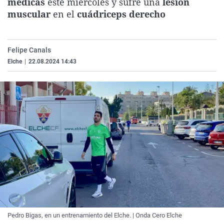
médicas
este miércoles y sufre una
lesión
La rosa de los vientos
Caso
Extremadura
Virales
muscular
en el
cuádriceps derecho
Gente viajera
Retornados
Galicia
Televisión
Como el perro y el gat
Equipo de investigaci
La Rioja
Elecciones
Felipe Canals
Operación Viuda Negr
Navarra
Elche
|
22.08.2024 14:43
País Vasco
Pedro Bigas, en un entrenamiento del Elche. | Onda Cero Elche