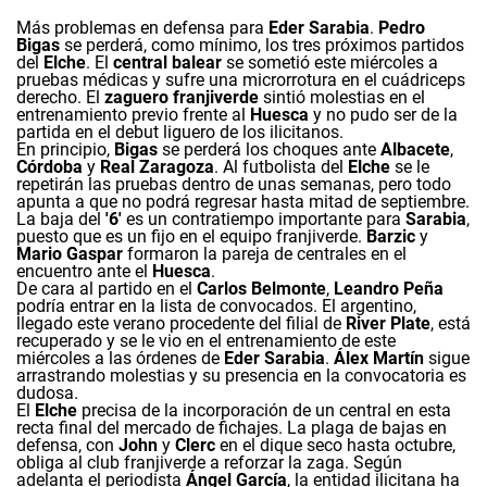
Más problemas en defensa para
Eder Sarabia
.
Pedro
Bigas
se perderá, como mínimo, los tres próximos partidos
del
Elche
. El
central balear
se sometió este miércoles a
pruebas médicas y sufre una microrrotura en el cuádriceps
derecho. El
zaguero franjiverde
sintió molestias en el
entrenamiento previo frente al
Huesca
y no pudo ser de la
partida en el debut liguero de los ilicitanos.
En principio,
Bigas
se perderá los choques ante
Albacete
,
Córdoba
y
Real Zaragoza
. Al futbolista del
Elche
se le
repetirán las pruebas dentro de unas semanas, pero todo
apunta a que no podrá regresar hasta mitad de septiembre.
La baja del
'6'
es un contratiempo importante para
Sarabia
,
puesto que es un fijo en el equipo franjiverde.
Barzic
y
Mario Gaspar
formaron la pareja de centrales en el
encuentro ante el
Huesca
.
De cara al partido en el
Carlos Belmonte
,
Leandro Peña
podría entrar en la lista de convocados. El argentino,
llegado este verano procedente del filial de
River Plate
, está
recuperado y se le vio en el entrenamiento de este
miércoles a las órdenes de
Eder Sarabia
.
Álex Martín
sigue
arrastrando molestias y su presencia en la convocatoria es
dudosa.
El
Elche
precisa de la incorporación de un central en esta
recta final del mercado de fichajes. La plaga de bajas en
defensa, con
John
y
Clerc
en el dique seco hasta octubre,
obliga al club franjiverde a reforzar la zaga. Según
adelanta el periodista
Ángel García
, la entidad ilicitana ha