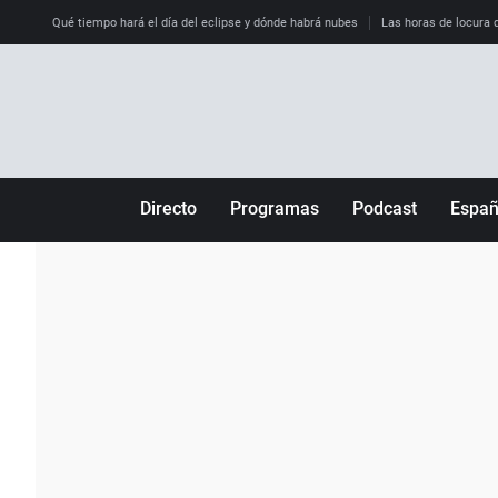
Qué tiempo hará el día del eclipse y dónde habrá nubes
Las horas de locura qu
Directo
Programas
Podcast
Espa
Más de uno
Los Perseguidos
Andalucía
Por fin
Malas decisiones
Aragón
Julia en la onda
Expedientes del más allá
Baleares
La brújula
El viaje del Guernica
Cantabria
Radioestadio
Invisibles
Cataluña
Radioestadio noche
Prohibido morirse
Comunidad de M
El colegio invisible
Esto no ha pasado
Comunitat Vale