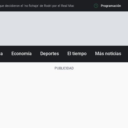
e decidieron el 'no fichaje' de Rodri por el Real Madrid y su 'sí' al Barça
Programación
La llamada de
ña
Economía
Deportes
El tiempo
Más noticias
Fútbol
Sociedad
Baloncesto
Mundo
Tenis
Salud
Motor
Cultura
Ciencia y Tecnología
adrid
Gastronomía
nciana
Medio ambiente