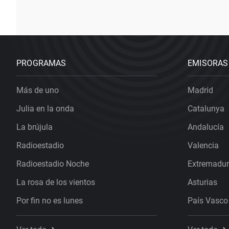
PROGRAMAS
EMISORAS
Más de uno
Madrid
Julia en la onda
Catalunya
La brújula
Andalucía
Radioestadio
Valencia
Radioestadio Noche
Extremadu
La rosa de los vientos
Asturias
Por fin no es lunes
País Vasco