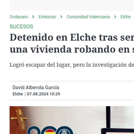
La rosa de los vientos
Caso
Extremadura
Gente viajera
Retornados
Galicia
Ondacero
Emisoras
Comunidad Valenciana
Elche
Como el perro y el
Equipo de investigación
La Rioja
SUCESOS
gato
Detenido en Elche tras se
Operación Viuda
Navarra
Negra
País Vasco
una vivienda robando en 
Logró escapar del lugar, pero la investigación de
David Alberola García
Elche
|
07.08.2024 10:29