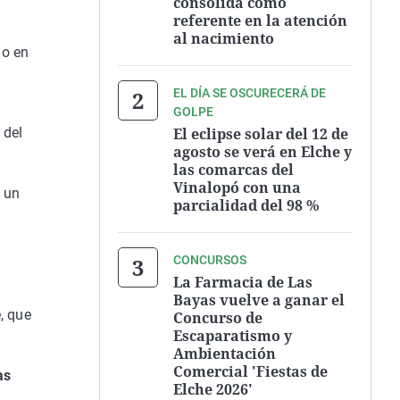
consolida como
referente en la atención
al nacimiento
do en
EL DÍA SE OSCURECERÁ DE
GOLPE
El eclipse solar del 12 de
 del
agosto se verá en Elche y
las comarcas del
Vinalopó con una
 un
parcialidad del 98 %
a
CONCURSOS
La Farmacia de Las
Bayas vuelve a ganar el
, que
Concurso de
Escaparatismo y
Ambientación
Comercial 'Fiestas de
as
Elche 2026'