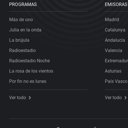
PROGRAMAS
EMISORAS
Más de uno
Madrid
Julia en la onda
Catalunya
La brújula
Andalucía
Radioestadio
Valencia
Radioestadio Noche
Extremadu
La rosa de los vientos
Asturias
Por fin no es lunes
País Vasco
Ver todo
Ver todo