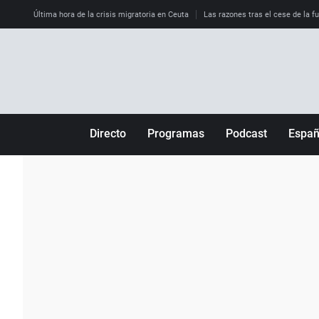
Última hora de la crisis migratoria en Ceuta
Las razones tras el cese de la f
Directo
Programas
Podcast
Espa
Más de uno
Los Perseguidos
Andalucía
Por fin
Malas decisiones
Aragón
Julia en la onda
Expedientes del más allá
Baleares
La brújula
El viaje del Guernica
Cantabria
Radioestadio
Invisibles
Cataluña
Radioestadio noche
Prohibido morirse
Comunidad de M
El colegio invisible
Esto no ha pasado
Comunitat Vale