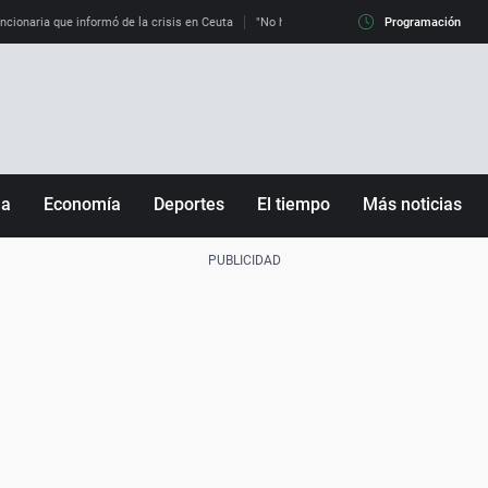
uncionaria que informó de la crisis en Ceuta
"No hay mafias, que no nos engañen": exper
Programación
ña
Economía
Deportes
El tiempo
Más noticias
Fútbol
Sociedad
Baloncesto
Mundo
Tenis
Salud
Motor
Cultura
Ciencia y Tecnología
adrid
Gastronomía
nciana
Medio ambiente