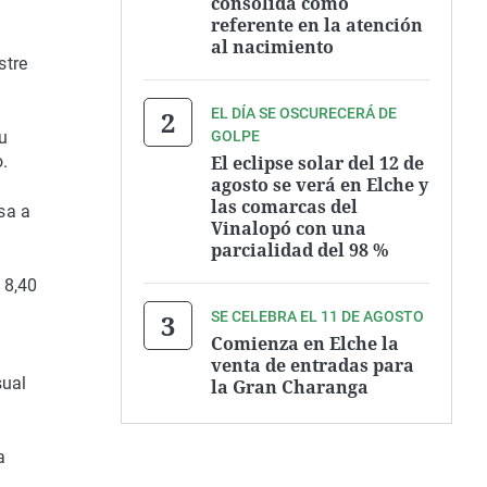
consolida como
referente en la atención
al nacimiento
stre
EL DÍA SE OSCURECERÁ DE
GOLPE
u
El eclipse solar del 12 de
o.
agosto se verá en Elche y
las comarcas del
asa a
Vinalopó con una
parcialidad del 98 %
 8,40
SE CELEBRA EL 11 DE AGOSTO
Comienza en Elche la
venta de entradas para
sual
la Gran Charanga
a