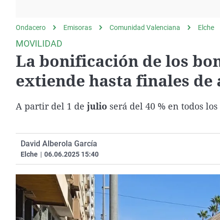
La rosa de los vientos
Caso
Extremadura
Gente viajera
Retornados
Galicia
Ondacero
Emisoras
Comunidad Valenciana
Elche
Como el perro y el
Equipo de investigación
La Rioja
MOVILIDAD
gato
La bonificación de los bo
Operación Viuda
Navarra
Negra
País Vasco
extiende hasta finales de
A partir del 1 de
julio
será del 40 % en todos los
David Alberola García
Elche
|
06.06.2025 15:40