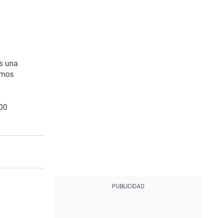
es una
amos
000