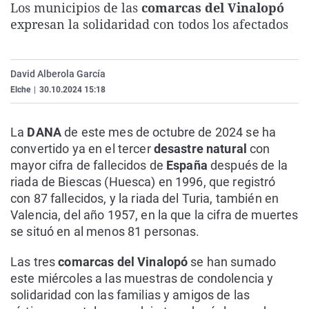
Los municipios de las
comarcas del Vinalopó
La rosa de los vientos
Caso
Extremadura
Virales
expresan la solidaridad con todos los afectados
Gente viajera
Retornados
Galicia
Televisión
Como el perro y el gat
Equipo de investigaci
La Rioja
Elecciones
David Alberola García
Operación Viuda Negr
Navarra
Elche
|
30.10.2024 15:18
País Vasco
La
DANA
de este mes de octubre de 2024 se ha
convertido ya en el tercer
desastre natural
con
mayor cifra de fallecidos de
España
después de la
riada de Biescas (Huesca) en 1996, que registró
con 87 fallecidos, y la riada del Turia, también en
Valencia, del año 1957, en la que la cifra de muertes
se situó en al menos 81 personas.
Las tres
comarcas del Vinalopó
se han sumado
este miércoles a las muestras de condolencia y
solidaridad con las familias y amigos de las