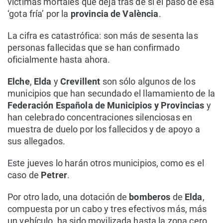
víctimas mortales que deja tras de sí el paso de esa
‘gota fría’ por la
provincia de València
.
La cifra es catastrófica: son más de sesenta las
personas fallecidas que se han confirmado
oficialmente hasta ahora.
Elche
,
Elda
y
Crevillent
son sólo algunos de los
municipios que han secundado el llamamiento de la
Federación Española de Municipios y Provincias
y
han celebrado concentraciones silenciosas en
muestra de duelo por los fallecidos y de apoyo a
sus allegados.
Este jueves lo harán otros municipios, como es el
caso de
Petrer
.
Por otro lado, una dotación de
bomberos
de
Elda
,
compuesta por un cabo y tres efectivos más, más
un vehículo, ha sido movilizada hasta la zona cero