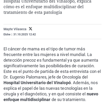
Hospital Universitario del Vinalopó, explica
La rosa de los vientos
Caso
Extremadura
Virales
cómo es el enfoque multidisciplinar del
tratamiento de esta patología
Gente viajera
Retornados
Galicia
Televisión
Como el perro y el gat
Equipo de investigaci
La Rioja
Elecciones
Operación Viuda Negr
Navarra
Mayte Vilaseca
Elche
|
31.10.2025 12:42
País Vasco
El cáncer de mama es el tipo de tumor más
frecuente entre las mujeres a nivel mundial. La
detección precoz es fundamental ya que aumenta
significativamente las posibilidades de curación.
Este es el punto de partida de esta entrevista con el
Dr. Eugenio Palomares, jefe de Oncología del
Hospital Universitario del Vinalopó
. Además, nos
explica el papel de las nuevas tecnologías en la
cirugía y el diagnóstico, y en qué consiste el
nuevo
enfoque multidisciplinar
de su tratamiento.