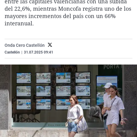
entre las capitales valencianas con una subida
La rosa de los vientos
Caso
Extremadura
Virales
del 22,6%, mientras Moncofa registra uno de los
mayores incrementos del país con un 66%
Gente viajera
Retornados
Galicia
Televisión
interanual.
Como el perro y el gat
Equipo de investigaci
La Rioja
Elecciones
Operación Viuda Negr
Navarra
Onda Cero Castellón
País Vasco
Castellón
|
31.07.2025 09:41