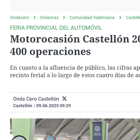
La rosa de los vientos
Caso
Extremadura
Gente viajera
Retornados
Galicia
Ondacero
Emisoras
Comunidad Valenciana
Castel
Como el perro y el
Equipo de investigación
La Rioja
FERIA PROVINCIAL DEL AUTOMÓVIL
gato
Motorocasión Castellón 20
Operación Viuda
Navarra
Negra
País Vasco
400 operaciones
En cuanto a la afluencia de público, las cifras 
recinto ferial a lo largo de estos cuatro días de
Onda Cero Castellón
Castellón
|
09.06.2025 09:29