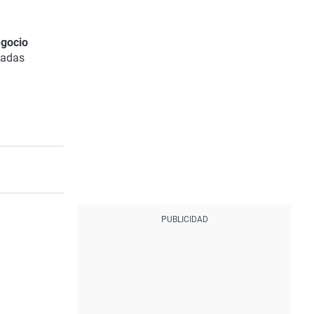
egocio
iadas