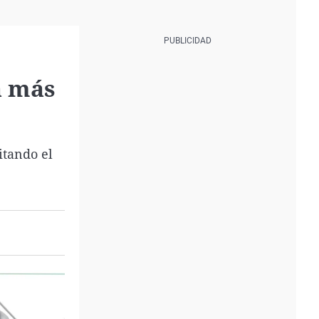
a más
itando el