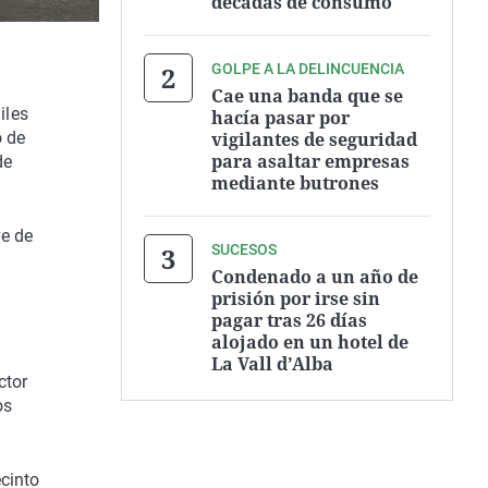
décadas de consumo
GOLPE A LA DELINCUENCIA
Cae una banda que se
iles
hacía pasar por
vigilantes de seguridad
 de
para asaltar empresas
de
mediante butrones
re de
SUCESOS
Condenado a un año de
prisión por irse sin
pagar tras 26 días
alojado en un hotel de
La Vall d’Alba
ctor
os
ecinto