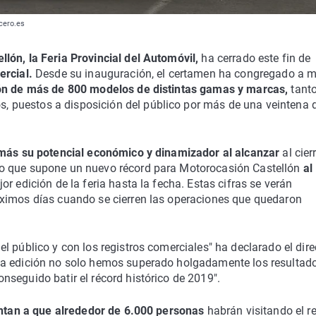
cero.es
lón, la Feria Provincial del Automóvil,
ha cerrado este fin de
ercial.
Desde su inauguración, el certamen ha congregado a m
ón de más de 800 modelos de distintas gamas y marcas,
tanto
 puestos a disposición del público por más de una veintena 
más su potencial económico y dinamizador al alcanzar
al cier
lo que supone un nuevo récord para Motorocasión Castellón
al
or edición de la feria hasta la fecha. Estas cifras se verán
óximos días cuando se cierren las operaciones que quedaron
 público y con los registros comerciales" ha declarado el dire
ta edición no solo hemos superado holgadamente los resultad
seguido batir el récord histórico de 2019".
puntan a que alrededor de 6.000 personas
habrán visitando el r