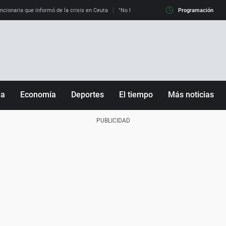
uncionaria que informó de la crisis en Ceuta
"No hay mafias, que no nos engañen": exper
Programación
ña
Economía
Deportes
El tiempo
Más noticias
Fútbol
Sociedad
Baloncesto
Mundo
Tenis
Salud
Motor
Cultura
Ciencia y Tecnología
adrid
Gastronomía
nciana
Medio ambiente