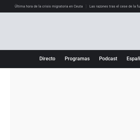
Última hora de la crisis migratoria en Ceuta
Las razones tras el cese de la f
Directo
Programas
Podcast
Espa
Más de uno
Los Perseguidos
Andalucía
Por fin
Malas decisiones
Aragón
Julia en la onda
Expedientes del más allá
Baleares
La brújula
El viaje del Guernica
Cantabria
Radioestadio
Invisibles
Cataluña
Radioestadio noche
Prohibido morirse
Comunidad de M
El colegio invisible
Esto no ha pasado
Comunitat Vale