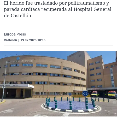
El herido fue trasladado por politraumatismo y
La rosa de los vientos
Caso
Extremadura
Virales
parada cardíaca recuperada al Hospital General
Gente viajera
Retornados
Galicia
Televisión
de Castellón
Como el perro y el gat
Equipo de investigaci
La Rioja
Elecciones
Operación Viuda Negr
Navarra
Europa Press
Castellón
|
19.02.2025 10:16
País Vasco