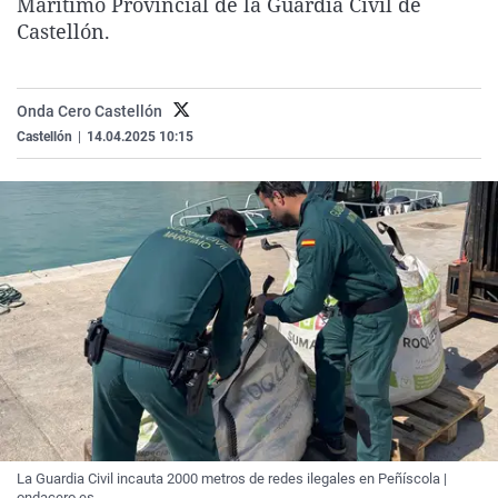
Marítimo Provincial de la Guardia Civil de
La rosa de los vientos
Caso
Extremadura
Virales
Castellón.
Gente viajera
Retornados
Galicia
Televisión
Como el perro y el gat
Equipo de investigaci
La Rioja
Elecciones
Onda Cero Castellón
Operación Viuda Negr
Navarra
Castellón
|
14.04.2025 10:15
País Vasco
La Guardia Civil incauta 2000 metros de redes ilegales en Peñíscola |
ondacero.es