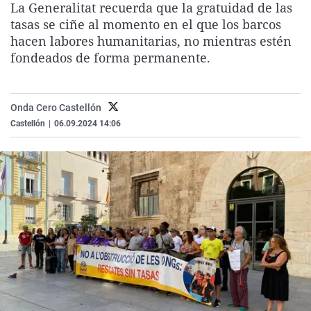
La Generalitat recuerda que la gratuidad de las
La rosa de los vientos
Caso
Extremadura
Virales
tasas se ciñe al momento en el que los barcos
Gente viajera
Retornados
Galicia
Televisión
hacen labores humanitarias, no mientras estén
fondeados de forma permanente.
Como el perro y el gat
Equipo de investigaci
La Rioja
Elecciones
Operación Viuda Negr
Navarra
Onda Cero Castellón
País Vasco
Castellón
|
06.09.2024 14:06