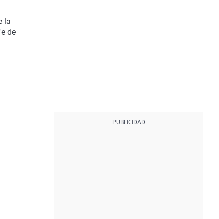
 la
fe de