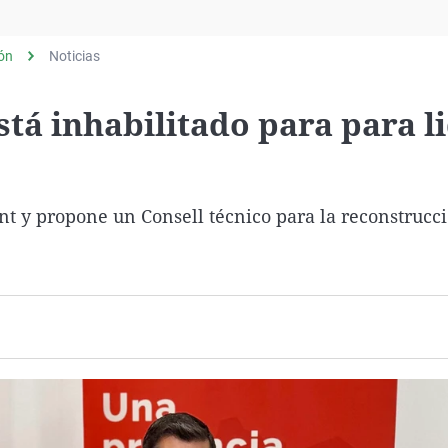
Virales
Televisión
lón
Noticias
Elecciones
tá inhabilitado para para l
nt y propone un Consell técnico para la reconstrucc