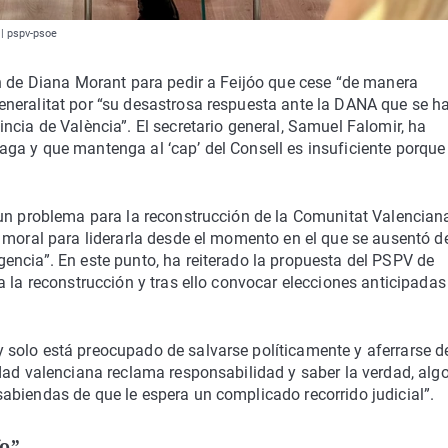
 | pspv-psoe
ón de Diana Morant para pedir a Feijóo que cese “de manera
neralitat por “su desastrosa respuesta ante la DANA que se h
ncia de València”. El secretario general, Samuel Falomir, ha
ga y que mantenga al ‘cap’ del Consell es insuficiente porque
 un problema para la reconstrucción de la Comunitat Valenciana
 moral para liderarla desde el momento en el que se ausentó d
encia”. En este punto, ha reiterado la propuesta del PSPV de
 la reconstrucción y tras ello convocar elecciones anticipadas 
solo está preocupado de salvarse políticamente y aferrarse d
dad valenciana reclama responsabilidad y saber la verdad, alg
abiendas de que le espera un complicado recorrido judicial”.
fo”