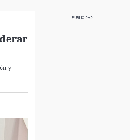
iderar
ión y