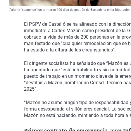
Falomir 'suspende' los primeros 100 días de gestión de Barrachina en la Diputación
El PSPV de Castelló se ha alineado con la direcci
inmediata” a Carlos Mazón como president de la Ge
cobrado la vida de más de 200 personas en la provi
manifestado que “cualquier remodelación que se ha
ha estado a la altura de las circunstancias”.
El dirigente socialista ha señalado que “Mazón es
ha apuntado que “está inhabilitado y sin autoridad
puesto de trabajo en un momento clave de la emerg
“destituir a Mazón, nombrar un Consell técnico para
2025”.
“Mazón no asume ningún tipo de responsabilidad y 
forma desesperada al sillón presidencial. La socie
Mazón no está haciendo, mintiendo a toda hora a s
Primer contrato de emergencia “con tu