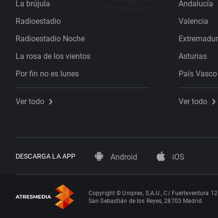
La brújula
Andalucía
Radioestadio
Valencia
Radioestadio Noche
Extremadu
La rosa de los vientos
Asturias
Por fin no es lunes
País Vasco
Ver todo
Ver todo
DESCARGA LA APP
Android
iOS
Copyright © Uniprex, S.A.U., C/ Fuerteventura 12
San Sebastián de los Reyes, 28703 Madrid