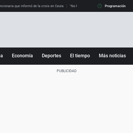
uncionaria que informó de la crisis en Ceuta
"No hay mafias, que no nos engañen": exper
Programación
ña
Economía
Deportes
El tiempo
Más noticias
Fútbol
Sociedad
Baloncesto
Mundo
Tenis
Salud
Motor
Cultura
Ciencia y Tecnología
adrid
Gastronomía
nciana
Medio ambiente