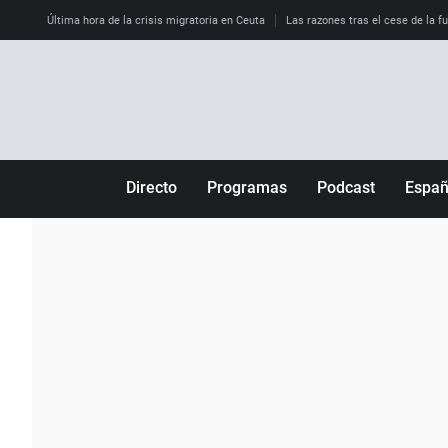
Última hora de la crisis migratoria en Ceuta
Las razones tras el cese de la f
Directo
Programas
Podcast
Espa
Más de uno
Los Perseguidos
Andalucía
Por fin
Malas decisiones
Aragón
Julia en la onda
Expedientes del más allá
Baleares
La brújula
El viaje del Guernica
Cantabria
Radioestadio
Invisibles
Cataluña
Radioestadio noche
Prohibido morirse
Comunidad de M
El colegio invisible
Esto no ha pasado
Comunitat Vale