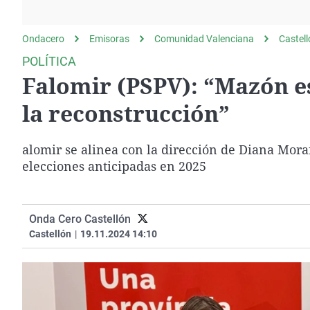
La rosa de los vientos
Caso
Extremadura
Gente viajera
Retornados
Galicia
Ondacero
Emisoras
Comunidad Valenciana
Castel
Como el perro y el
Equipo de investigación
La Rioja
POLÍTICA
gato
Falomir (PSPV): “Mazón es
Operación Viuda
Navarra
Negra
País Vasco
la reconstrucción”
alomir se alinea con la dirección de Diana Mora
elecciones anticipadas en 2025
Onda Cero Castellón
Castellón
|
19.11.2024 14:10