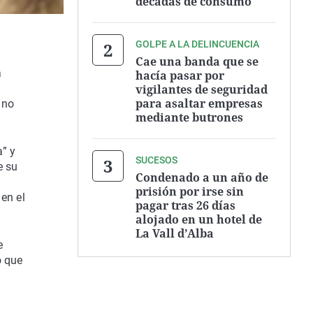
décadas de consumo
GOLPE A LA DELINCUENCIA
Cae una banda que se
a
hacía pasar por
vigilantes de seguridad
para asaltar empresas
 no
mediante butrones
” y
SUCESOS
e su
Condenado a un año de
prisión por irse sin
en el
pagar tras 26 días
alojado en un hotel de
La Vall d’Alba
e
o que