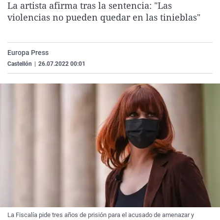
La artista afirma tras la sentencia: "Las
La rosa de los vientos
Caso
Extremadura
Virales
violencias no pueden quedar en las tinieblas"
Gente viajera
Retornados
Galicia
Televisión
Como el perro y el gat
Equipo de investigaci
La Rioja
Elecciones
Europa Press
Operación Viuda Negr
Navarra
Castellón
|
26.07.2022 00:01
País Vasco
La Fiscalía pide tres años de prisión para el acusado de amenazar y