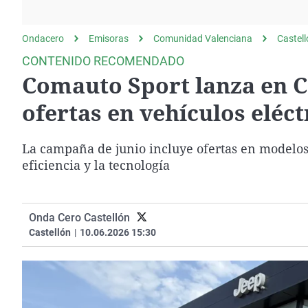
La rosa de los vientos
Caso
Extremadura
Gente viajera
Retornados
Galicia
Ondacero
Emisoras
Comunidad Valenciana
Castel
Como el perro y el
Equipo de investigación
La Rioja
CONTENIDO RECOMENDADO
gato
Comauto Sport lanza en C
Operación Viuda
Navarra
Negra
País Vasco
ofertas en vehículos eléct
La campaña de junio incluye ofertas en modelos h
eficiencia y la tecnología
Onda Cero Castellón
Castellón
|
10.06.2026 15:30