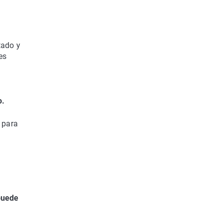
tado y
es
o.
 para
puede