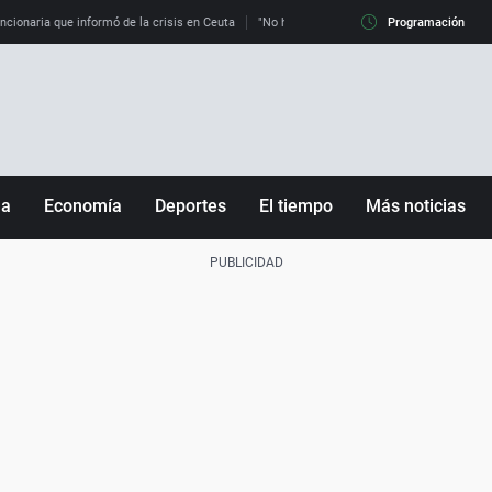
uncionaria que informó de la crisis en Ceuta
"No hay mafias, que no nos engañen": exper
Programación
ña
Economía
Deportes
El tiempo
Más noticias
Fútbol
Sociedad
Baloncesto
Mundo
Tenis
Salud
Motor
Cultura
Ciencia y Tecnología
adrid
Gastronomía
nciana
Medio ambiente