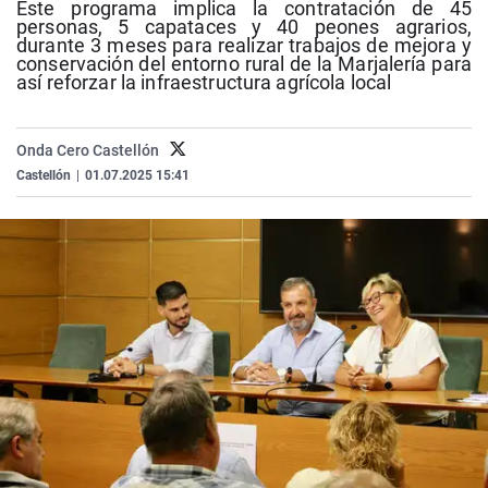
Este programa implica la contratación de 45
La rosa de los vientos
Caso
Extremadura
Virales
personas, 5 capataces y 40 peones agrarios,
durante 3 meses para realizar trabajos de mejora y
Gente viajera
Retornados
Galicia
Televisión
conservación del entorno rural de la Marjalería para
así reforzar la infraestructura agrícola local
Como el perro y el gat
Equipo de investigaci
La Rioja
Elecciones
Operación Viuda Negr
Navarra
Onda Cero Castellón
País Vasco
Castellón
|
01.07.2025 15:41