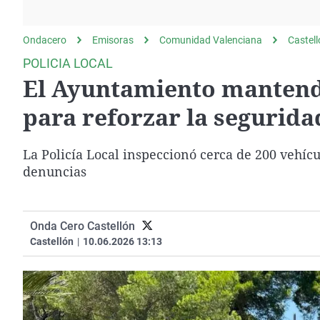
La rosa de los vientos
Caso
Extremadura
Gente viajera
Retornados
Galicia
Ondacero
Emisoras
Comunidad Valenciana
Castel
Como el perro y el
Equipo de investigación
La Rioja
POLICIA LOCAL
gato
El Ayuntamiento mantendr
Operación Viuda
Navarra
Negra
País Vasco
para reforzar la segurida
La Policía Local inspeccionó cerca de 200 vehíc
denuncias
Onda Cero Castellón
Castellón
|
10.06.2026 13:13