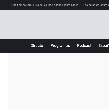
Qué tiempo hará el día del eclipse y dónde habrá nubes
Las horas de locura qu
Directo
Programas
Podcast
Espa
Más de uno
Los Perseguidos
Andalucía
Por fin
Malas decisiones
Aragón
Julia en la onda
Expedientes del más allá
Baleares
La brújula
El viaje del Guernica
Cantabria
Radioestadio
Invisibles
Cataluña
Radioestadio noche
Prohibido morirse
Comunidad de M
El colegio invisible
Esto no ha pasado
Comunitat Vale