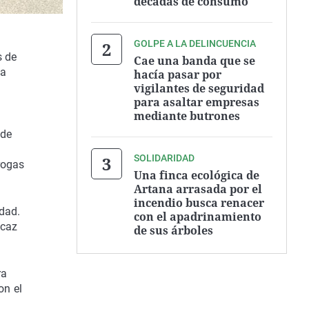
décadas de consumo
GOLPE A LA DELINCUENCIA
s de
Cae una banda que se
ha
hacía pasar por
vigilantes de seguridad
para asaltar empresas
mediante butrones
 de
SOLIDARIDAD
rogas
Una finca ecológica de
Artana arrasada por el
incendio busca renacer
udad.
con el apadrinamiento
icaz
de sus árboles
ra
on el