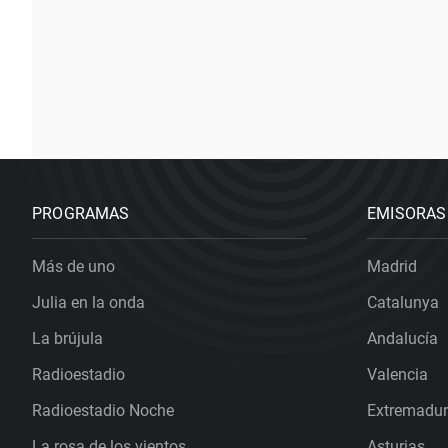
PROGRAMAS
EMISORAS
Más de uno
Madrid
Julia en la onda
Catalunya
La brújula
Andalucía
Radioestadio
Valencia
Radioestadio Noche
Extremadu
La rosa de los vientos
Asturias