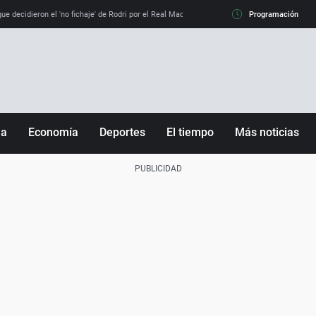
e decidieron el 'no fichaje' de Rodri por el Real Madrid y su 'sí' al Barça
Programación
La llamada de
ña
Economía
Deportes
El tiempo
Más noticias
Fútbol
Sociedad
Baloncesto
Mundo
Tenis
Salud
Motor
Cultura
Ciencia y Tecnología
adrid
Gastronomía
nciana
Medio ambiente