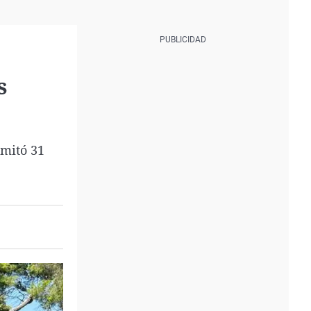
s
amitó 31