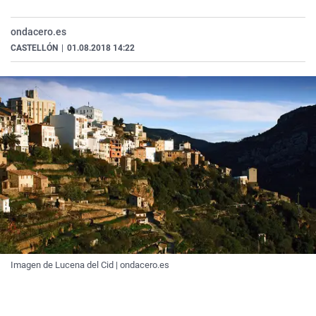
La rosa de los vientos
Caso
Extremadura
Virales
ondacero.es
Gente viajera
Retornados
Galicia
Televisión
CASTELLÓN
|
01.08.2018 14:22
Como el perro y el gat
Equipo de investigaci
La Rioja
Elecciones
Operación Viuda Negr
Navarra
País Vasco
Imagen de Lucena del Cid | ondacero.es