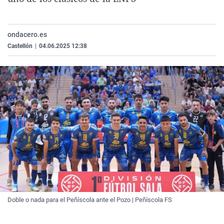
La rosa de los vientos
Caso
Extremadura
Virales
Gente viajera
Retornados
Galicia
Televisión
ondacero.es
Como el perro y el gat
Equipo de investigaci
La Rioja
Elecciones
Castellón
|
04.06.2025 12:38
Operación Viuda Negr
Navarra
País Vasco
Doble o nada para el Peñíscola ante el Pozo | Peñíscola FS