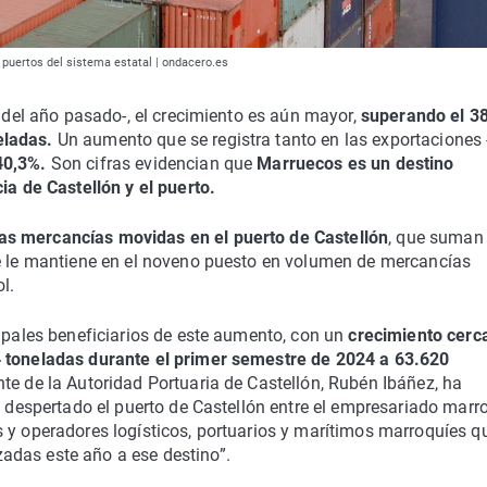
6 puertos del sistema estatal | ondacero.es
o del año pasado-, el crecimiento es aún mayor,
superando el 38
eladas.
Un aumento que se registra tanto en las exportaciones 
40,3%.
Son cifras evidencian que
Marruecos es un destino
ia de Castellón y el puerto.
as mercancías movidas en el puerto de Castellón
, que suman
ue le mantiene en el noveno puesto en volumen de mercancías
l.
cipales beneficiarios de este aumento, con un
crecimiento cerc
toneladas durante el primer semestre de 2024 a 63.620
te de la Autoridad Portuaria de Castellón, Rubén Ibáñez, ha
a despertado el puerto de Castellón entre el empresariado marr
 y operadores logísticos, portuarios y marítimos marroquíes q
adas este año a ese destino”.