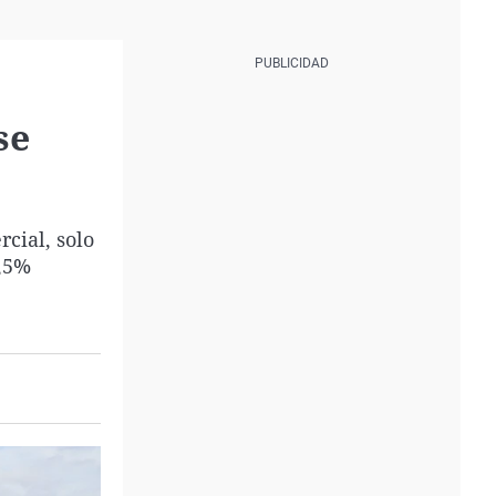
se
cial, solo
9,5%