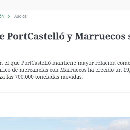
Virales
Televisión
lón
Audios
Elecciones
re PortCastelló y Marruecos 
n el que PortCastelló mantiene mayor relación comer
tráfico de mercancías con Marruecos ha crecido un 1
za las 700.000 toneladas movidas.