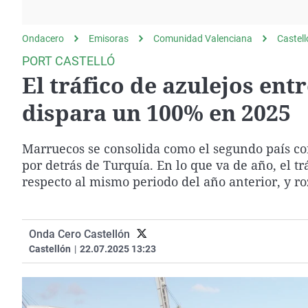
La rosa de los vientos
Caso
Extremadura
Gente viajera
Retornados
Galicia
Ondacero
Emisoras
Comunidad Valenciana
Castel
Como el perro y el
Equipo de investigación
La Rioja
PORT CASTELLÓ
gato
El tráfico de azulejos ent
Operación Viuda
Navarra
Negra
País Vasco
dispara un 100% en 2025
Marruecos se consolida como el segundo país co
por detrás de Turquía. En lo que va de año, el 
respecto al mismo periodo del año anterior, y ro
Onda Cero Castellón
Castellón
|
22.07.2025 13:23