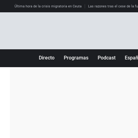
Última hora de la crisis migratoria en Ceuta
Las razones tras el cese de la f
Directo
Programas
Podcast
Espa
Más de uno
Los Perseguidos
Andalucía
Por fin
Malas decisiones
Aragón
Julia en la onda
Expedientes del más allá
Baleares
La brújula
El viaje del Guernica
Cantabria
Radioestadio
Invisibles
Cataluña
Radioestadio noche
Prohibido morirse
Comunidad de M
El colegio invisible
Esto no ha pasado
Comunitat Vale