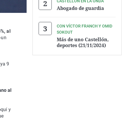
CASTELLÓN EN LA ONDA
Abogado de guardia
CON VÍCTOR FRANCH Y OMID
%, al
SOKOUT
-un
Más de uno Castellón,
deportes (21/11/2024)
 ya 9
ano al
oquí y
ue