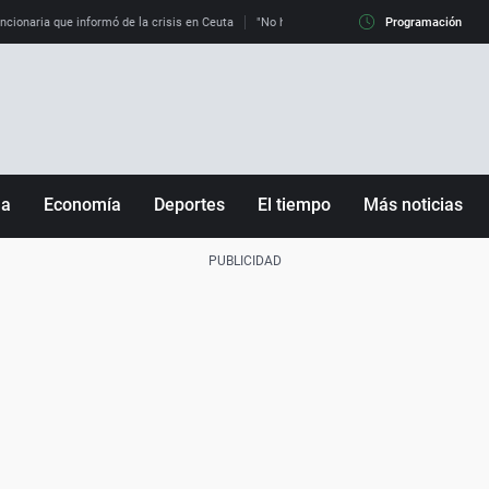
uncionaria que informó de la crisis en Ceuta
"No hay mafias, que no nos engañen": exper
Programación
ña
Economía
Deportes
El tiempo
Más noticias
Fútbol
Sociedad
Baloncesto
Mundo
Tenis
Salud
Motor
Cultura
Ciencia y Tecnología
adrid
Gastronomía
nciana
Medio ambiente