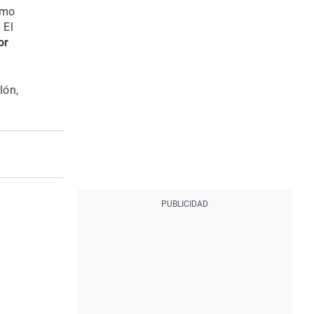
ómo
 El
or
lón,