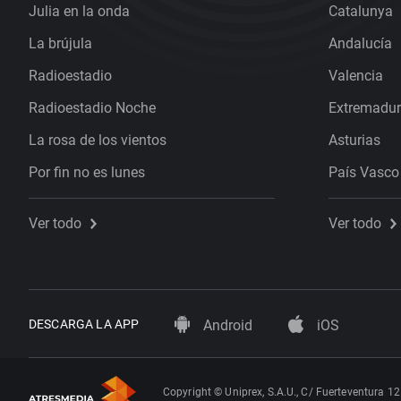
Julia en la onda
Catalunya
La brújula
Andalucía
Radioestadio
Valencia
Radioestadio Noche
Extremadu
La rosa de los vientos
Asturias
Por fin no es lunes
País Vasco
Ver todo
Ver todo
DESCARGA LA APP
Android
iOS
Copyright © Uniprex, S.A.U., C/ Fuerteventura 12