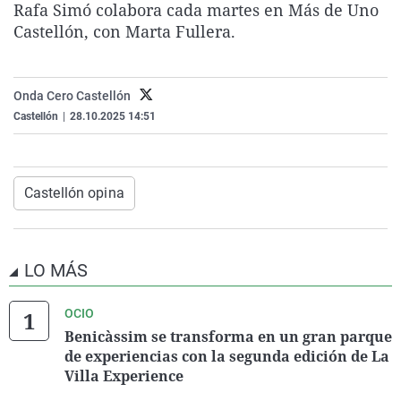
Rafa Simó colabora cada martes en Más de Uno
La rosa de los vientos
Caso
Extremadura
Virales
Castellón, con Marta Fullera.
Gente viajera
Retornados
Galicia
Televisión
Como el perro y el gat
Equipo de investigaci
La Rioja
Elecciones
Onda Cero Castellón
Operación Viuda Negr
Navarra
Castellón
|
28.10.2025 14:51
País Vasco
Castellón opina
LO MÁS
OCIO
Benicàssim se transforma en un gran parque
de experiencias con la segunda edición de La
Villa Experience