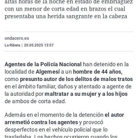
altas horas de la noche en estado de embriaguez
La rosa de los vientos
Caso
Extremadura
Virales
con un menor de corta edad en brazos el cual
presentaba una herida sangrante en la cabeza
Gente viajera
Retornados
Galicia
Televisión
Como el perro y el gat
Equipo de investigaci
La Rioja
Elecciones
Operación Viuda Negr
Navarra
ondacero.es
La Ribera
|
20.05.2025 13:57
País Vasco
Agentes de la Policía Nacional
han detenido en la
localidad de
Algemesí
a un
hombre de 44 años,
como
presunto autor de los delitos de malos tratos
en el ámbito familiar, daños y atentado a agente de
la autoridad por
maltratar a su mujer y a los hijos
de ambos de corta edad.
Además en el momento de la detención
el autor
arremetió contra los agentes
y provocó
desperfectos en el vehículo policial que lo
trasladaba. Los hechos ocurrieron cuando los