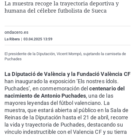
La muestra recoge la trayectoria deportiva y
La rosa de los vientos
Caso
Extremadura
Virales
humana del célebre futbolista de Sueca
Gente viajera
Retornados
Galicia
Televisión
Como el perro y el gat
Equipo de investigaci
La Rioja
Elecciones
ondacero.es
Operación Viuda Negr
Navarra
La Ribera
|
03.04.2025 13:59
País Vasco
El presidente de la Diputación, Vicent Mompó, sujetando la camiseta de
Puchades
La Diputació de València y la Fundació València CF
han inaugurado la exposición ‘Els nostres ídols.
Puchades’, en conmemoración del
centenario del
nacimiento de Antonio Puchades
, una de las
mayores leyendas del fútbol valenciano. La
muestra, que estará abierta al público en la Sala de
Reinas de la Diputación hasta el 21 de abril, recorre
la vida y trayectoria de Puchades, destacando su
vínculo indestructible con el Valencia CF y su tierra