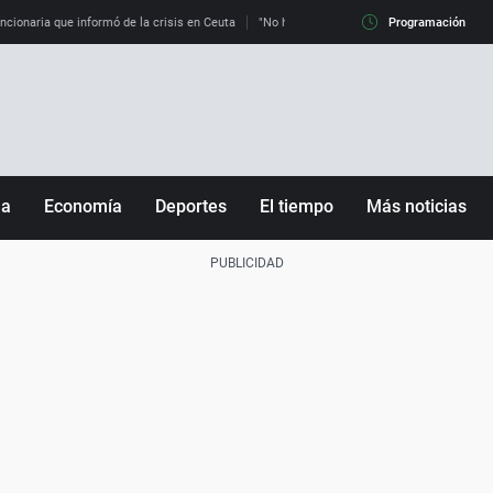
uncionaria que informó de la crisis en Ceuta
"No hay mafias, que no nos engañen": exper
Programación
ña
Economía
Deportes
El tiempo
Más noticias
Fútbol
Sociedad
Baloncesto
Mundo
Tenis
Salud
Motor
Cultura
Ciencia y Tecnología
adrid
Gastronomía
nciana
Medio ambiente