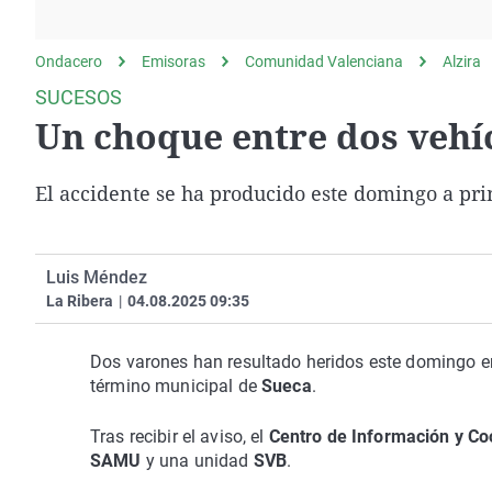
La rosa de los vientos
Caso
Extremadura
Gente viajera
Retornados
Galicia
Ondacero
Emisoras
Comunidad Valenciana
Alzira
Como el perro y el
Equipo de investigación
La Rioja
SUCESOS
gato
Un choque entre dos vehí
Operación Viuda
Navarra
Negra
País Vasco
El accidente se ha producido este domingo a pr
Luis Méndez
La Ribera
|
04.08.2025 09:35
Dos varones han resultado heridos este domingo en
término municipal de
Sueca
.
Tras recibir el aviso, el
Centro de Información y Co
SAMU
y una unidad
SVB
.