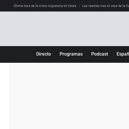
Última hora de la crisis migratoria en Ceuta
Las razones tras el cese de la f
Directo
Programas
Podcast
Espa
Más de uno
Los Perseguidos
Andalucía
Por fin
Malas decisiones
Aragón
Julia en la onda
Expedientes del más allá
Baleares
La brújula
El viaje del Guernica
Cantabria
Radioestadio
Invisibles
Cataluña
Radioestadio noche
Prohibido morirse
Comunidad de M
El colegio invisible
Esto no ha pasado
Comunitat Vale