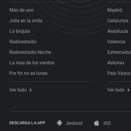
Más de uno
Madrid
Julia en la onda
Catalunya
La brújula
Andalucía
Radioestadio
Valencia
Radioestadio Noche
Extremadu
La rosa de los vientos
Asturias
Por fin no es lunes
País Vasco
Ver todo
Ver todo
DESCARGA LA APP
Android
iOS