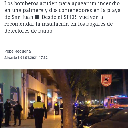
Los bomberos acuden para apagar un incendio
La rosa de los vientos
Caso
Extremadura
Virales
en una palmera y dos contenedores en la playa
Gente viajera
Retornados
Galicia
Televisión
de San Juan ⬛ Desde el SPEIS vuelven a
recomendar la instalación en los hogares de
Como el perro y el gat
Equipo de investigaci
La Rioja
Elecciones
detectores de humo
Operación Viuda Negr
Navarra
País Vasco
Pepe Requena
Alicante
|
01.01.2021 17:32