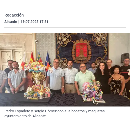
La rosa de los vientos
Caso
Extremadura
Virales
Gente viajera
Retornados
Galicia
Televisión
Redacción
Alicante
|
19.07.2025 17:51
Como el perro y el gat
Equipo de investigaci
La Rioja
Elecciones
Operación Viuda Negr
Navarra
País Vasco
Pedro Espadero y Sergio Gómez con sus bocetos y maquetas |
ayuntamiento de Alicante