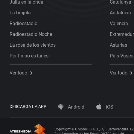
Julia en la onda
Catalunya
La brújula
Andalucía
Radioestadio
Valencia
Radioestadio Noche
Extremadu
La rosa de los vientos
Asturias
Por fin no es lunes
País Vasco
Ver todo
Ver todo
DESCARGA LA APP
Android
iOS
Copyright © Uniprex, S.A.U., C/ Fuerteventura 12
San Sebastián de los Reyes, 28703 Madrid