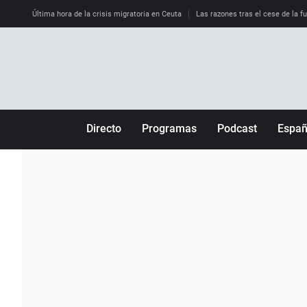
Última hora de la crisis migratoria en Ceuta
Las razones tras el cese de la f
Directo
Programas
Podcast
Espa
Más de uno
Los Perseguidos
Andalucía
Por fin
Malas decisiones
Aragón
Julia en la onda
Expedientes del más allá
Baleares
La brújula
El viaje del Guernica
Cantabria
Radioestadio
Invisibles
Cataluña
Radioestadio noche
Prohibido morirse
Comunidad de M
El colegio invisible
Esto no ha pasado
Comunitat Vale