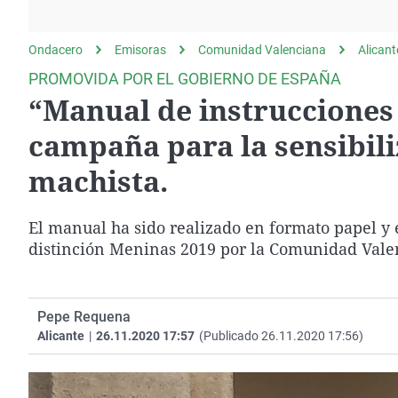
La rosa de los vientos
Caso
Extremadura
Gente viajera
Retornados
Galicia
Ondacero
Emisoras
Comunidad Valenciana
Alicant
Como el perro y el
Equipo de investigación
La Rioja
PROMOVIDA POR EL GOBIERNO DE ESPAÑA
gato
“Manual de instrucciones
Operación Viuda
Navarra
Negra
País Vasco
campaña para la sensibili
machista.
El manual ha sido realizado en formato papel y 
distinción Meninas 2019 por la Comunidad Vale
Pepe Requena
Alicante
|
26.11.2020 17:57
(Publicado 26.11.2020 17:56)