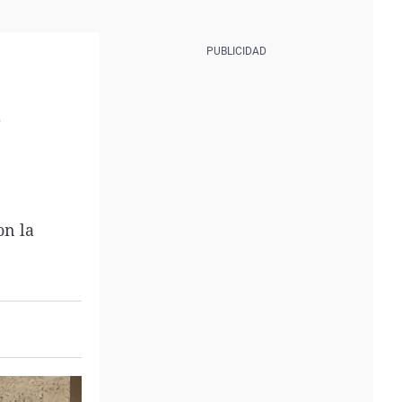
,
on la