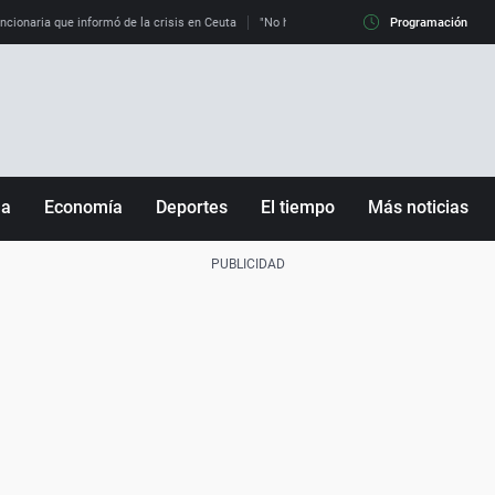
uncionaria que informó de la crisis en Ceuta
"No hay mafias, que no nos engañen": exper
Programación
ña
Economía
Deportes
El tiempo
Más noticias
Fútbol
Sociedad
Baloncesto
Mundo
Tenis
Salud
Motor
Cultura
Ciencia y Tecnología
adrid
Gastronomía
nciana
Medio ambiente