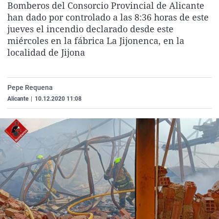
Bomberos del Consorcio Provincial de Alicante
La rosa de los vientos
Caso
Extremadura
Virales
han dado por controlado a las 8:36 horas de este
Gente viajera
Retornados
Galicia
Televisión
jueves el incendio declarado desde este
miércoles en la fábrica La Jijonenca, en la
Como el perro y el gat
Equipo de investigaci
La Rioja
Elecciones
localidad de Jijona
Operación Viuda Negr
Navarra
País Vasco
Pepe Requena
Alicante
|
10.12.2020 11:08