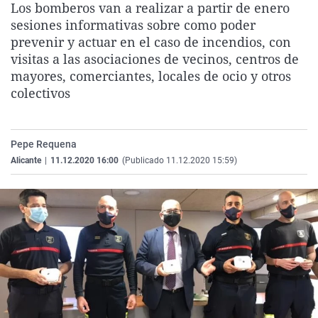
Los bomberos van a realizar a partir de enero
La rosa de los vientos
Caso
Extremadura
Virales
sesiones informativas sobre como poder
Gente viajera
Retornados
Galicia
Televisión
prevenir y actuar en el caso de incendios, con
visitas a las asociaciones de vecinos, centros de
Como el perro y el gat
Equipo de investigaci
La Rioja
Elecciones
mayores, comerciantes, locales de ocio y otros
Operación Viuda Negr
Navarra
colectivos
País Vasco
Pepe Requena
Alicante
|
11.12.2020 16:00
(Publicado 11.12.2020 15:59)