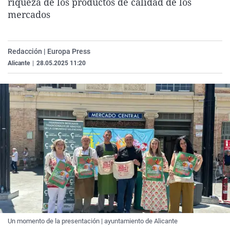
riqueza de los productos de calidad de los
La rosa de los vientos
Caso
Extremadura
Virales
mercados
Gente viajera
Retornados
Galicia
Televisión
Como el perro y el gat
Equipo de investigaci
La Rioja
Elecciones
Redacción | Europa Press
Operación Viuda Negr
Navarra
Alicante
|
28.05.2025 11:20
País Vasco
Un momento de la presentación | ayuntamiento de Alicante