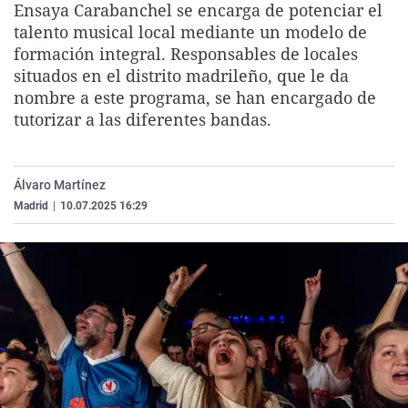
Ensaya Carabanchel se encarga de potenciar el
La rosa de los vientos
Caso
Extremadura
Virales
talento musical local mediante un modelo de
Gente viajera
Retornados
Galicia
Televisión
formación integral. Responsables de locales
situados en el distrito madrileño, que le da
Como el perro y el gat
Equipo de investigaci
La Rioja
Elecciones
nombre a este programa, se han encargado de
Operación Viuda Negr
Navarra
tutorizar a las diferentes bandas.
País Vasco
Álvaro Martínez
Madrid
|
10.07.2025 16:29