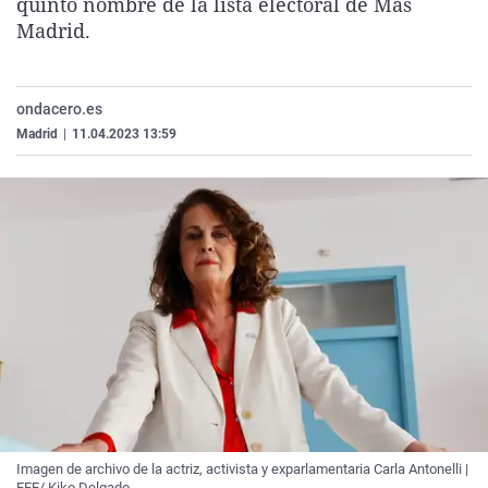
quinto nombre de la lista electoral de Más
La rosa de los vientos
Caso
Extremadura
Virales
Madrid.
Gente viajera
Retornados
Galicia
Televisión
Como el perro y el gat
Equipo de investigaci
La Rioja
Elecciones
ondacero.es
Operación Viuda Negr
Navarra
Madrid
|
11.04.2023 13:59
País Vasco
Imagen de archivo de la actriz, activista y exparlamentaria Carla Antonelli |
EFE/ Kiko Delgado