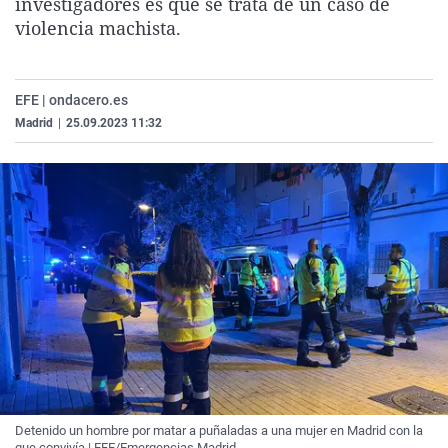
investigadores es que se trata de un caso de
La rosa de los vientos
Caso
Extremadura
Virales
violencia machista.
Gente viajera
Retornados
Galicia
Televisión
Como el perro y el gat
Equipo de investigaci
La Rioja
Elecciones
EFE | ondacero.es
Operación Viuda Negr
Navarra
Madrid
|
25.09.2023 11:32
País Vasco
Detenido un hombre por matar a puñaladas a una mujer en Madrid con la
que convivía | EFE/Emergencias Madrid