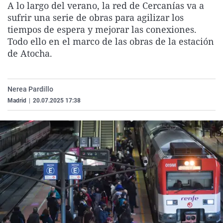
A lo largo del verano, la red de Cercanías va a
La rosa de los vientos
Caso
Extremadura
Virales
sufrir una serie de obras para agilizar los
Gente viajera
Retornados
Galicia
Televisión
tiempos de espera y mejorar las conexiones.
Todo ello en el marco de las obras de la estación
Como el perro y el gat
Equipo de investigaci
La Rioja
Elecciones
de Atocha.
Operación Viuda Negr
Navarra
País Vasco
Nerea Pardillo
Madrid
|
20.07.2025 17:38