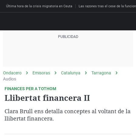
Última hora de la crisis migratoria en Ceuta
Las razones tras el cese de la funcion
Directo
Programas
Podcast
Más de uno
Los Perseguidos
Andalucía
Fútbol
Sociedad
Ondacero
Emisoras
Catalunya
Tarragona
España
Por fin
Malas decisiones
Aragón
Baloncesto
Mundo
Audios
Economía
Julia en la onda
Expedientes del más a
Baleares
Tenis
Salud
FINANCES PER A TOTHOM
Llibertat financera II
Deportes
La brújula
El viaje del Guernica
Cantabria
Motor
Cultura
El tiempo
Radioestadio
Invisibles
Cataluña
Ciencia y Tecnología
Clara Brull ens detalla conceptes al voltant de la
Más noticias
llibertat financera.
Radioestadio noche
Prohibido morirse
Comunidad de Madrid
Gastronomía
El colegio invisible
Esto no ha pasado
Comunitat Valenciana
Medio ambiente