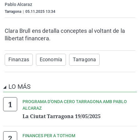
Pablo Alcaraz
La rosa de los vientos
Caso
Extremadura
Virales
Tarragona
|
05.11.2025 13:34
Gente viajera
Retornados
Galicia
Televisión
Como el perro y el gat
Equipo de investigaci
La Rioja
Elecciones
Clara Brull ens detalla conceptes al voltant de la
llibertat financera.
Operación Viuda Negr
Navarra
País Vasco
Finanzas
Economía
Tarragona
LO MÁS
PROGRAMA D'ONDA CERO TARRAGONA AMB PABLO
ALCARAZ
La Ciutat Tarragona 19/05/2025
FINANCES PER A TOTHOM