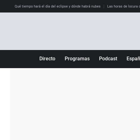
Qué tiempo hará el día del eclipse y dónde habrá nubes
Las horas de locura qu
Directo
Programas
Podcast
Espa
Más de uno
Los Perseguidos
Andalucía
Por fin
Malas decisiones
Aragón
Julia en la onda
Expedientes del más allá
Baleares
La brújula
El viaje del Guernica
Cantabria
Radioestadio
Invisibles
Cataluña
Radioestadio noche
Prohibido morirse
Comunidad de M
El colegio invisible
Esto no ha pasado
Comunitat Vale