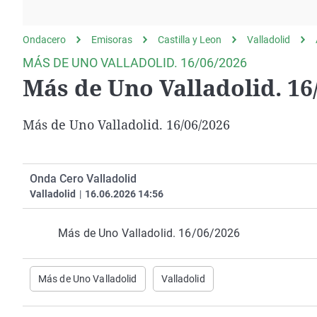
La rosa de los vientos
Caso
Extremadura
Gente viajera
Retornados
Galicia
Ondacero
Emisoras
Castilla y Leon
Valladolid
Como el perro y el
Equipo de investigación
La Rioja
MÁS DE UNO VALLADOLID. 16/06/2026
gato
Más de Uno Valladolid. 16
Operación Viuda
Navarra
Negra
País Vasco
Más de Uno Valladolid. 16/06/2026
Onda Cero Valladolid
Valladolid
|
16.06.2026 14:56
Más de Uno Valladolid. 16/06/2026
Más de Uno Valladolid
Valladolid