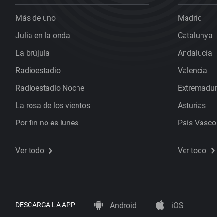
Más de uno
Madrid
Julia en la onda
Catalunya
La brújula
Andalucía
Radioestadio
Valencia
Radioestadio Noche
Extremadu
La rosa de los vientos
Asturias
Por fin no es lunes
País Vasco
Ver todo
Ver todo
DESCARGA LA APP
Android
iOS