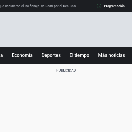
e decidieron el 'no fichaje' de Rodri por el Real Madrid y su 'sí' al Barça
Programación
La llamada de
ña
Economía
Deportes
El tiempo
Más noticias
Fútbol
Sociedad
Baloncesto
Mundo
Tenis
Salud
Motor
Cultura
Ciencia y Tecnología
adrid
Gastronomía
nciana
Medio ambiente