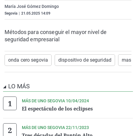
La rosa de los vientos
Caso
Extremadura
Virales
María José Gómez Domingo
Segovia
|
21.05.2025 14:09
Gente viajera
Retornados
Galicia
Televisión
Como el perro y el gat
Equipo de investigaci
La Rioja
Elecciones
Métodos para conseguir el mayor nivel de
Operación Viuda Negr
Navarra
seguridad empresarial
País Vasco
onda cero segovia
dispositivo de seguridad
mas d
LO MÁS
MÁS DE UNO SEGOVIA 10/04/2024
El espectáculo de los eclipses
MÁS DE UNO SEGOVIA 22/11/2023
Tres décadas del Pontón Alto