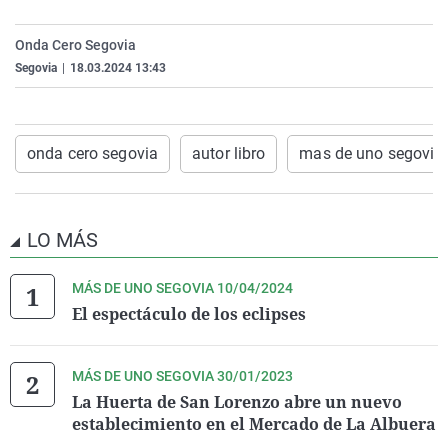
La rosa de los vientos
Caso
Extremadura
Virales
Onda Cero Segovia
Gente viajera
Retornados
Galicia
Televisión
Segovia
|
18.03.2024 13:43
Como el perro y el gat
Equipo de investigaci
La Rioja
Elecciones
Operación Viuda Negr
Navarra
onda cero segovia
autor libro
mas de uno segovia
País Vasco
LO MÁS
MÁS DE UNO SEGOVIA 10/04/2024
El espectáculo de los eclipses
MÁS DE UNO SEGOVIA 30/01/2023
La Huerta de San Lorenzo abre un nuevo
establecimiento en el Mercado de La Albuera