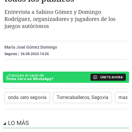
La rosa de los vientos
Caso
Extremadura
Virales
Entrevista a Sabino Gómez y Domingo
Gente viajera
Retornados
Galicia
Televisión
Rodríguez, organizadores y jugadores de los
juegos autóctonos
Como el perro y el gat
Equipo de investigaci
La Rioja
Elecciones
Operación Viuda Negr
Navarra
País Vasco
María José Gómez Domingo
Segovia
|
26.08.2024 14:26
¿Conoces el canal de
ÚNETE AHORA
Onda Cero en WhatsApp?
onda cero segovia
Torrecaballeros, Segovia
mas d
LO MÁS