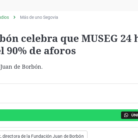
Virales
Televisión
udios
Más de uno Segovia
Elecciones
rbón celebra que MUSEG 24 
l 90% de aforos
 Juan de Borbón.
ÚN
, directora de la Fundación Juan de Borbón