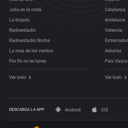
Julia en la onda
Catalunya
La brújula
Andalucía
Radioestadio
Valencia
Radioestadio Noche
Extremadu
La rosa de los vientos
Asturias
Por fin no es lunes
País Vasco
Ver todo
Ver todo
DESCARGA LA APP
Android
iOS