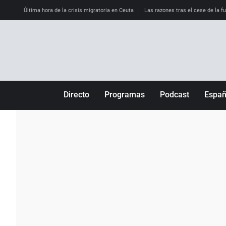
Última hora de la crisis migratoria en Ceuta
Las razones tras el cese de la f
Directo
Programas
Podcast
Espa
Más de uno
Los Perseguidos
Andalucía
Por fin
Malas decisiones
Aragón
Julia en la onda
Expedientes del más allá
Baleares
La brújula
El viaje del Guernica
Cantabria
Radioestadio
Invisibles
Cataluña
Radioestadio noche
Prohibido morirse
Comunidad de M
El colegio invisible
Esto no ha pasado
Comunitat Vale