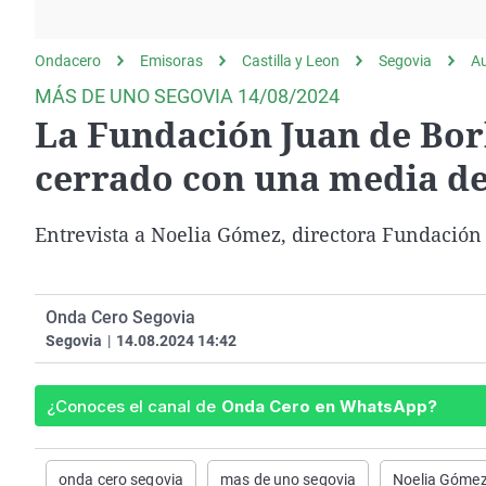
La rosa de los vientos
Caso
Extremadura
Gente viajera
Retornados
Galicia
Ondacero
Emisoras
Castilla y Leon
Segovia
A
Como el perro y el
Equipo de investigación
La Rioja
MÁS DE UNO SEGOVIA 14/08/2024
gato
La Fundación Juan de Bo
Operación Viuda
Navarra
Negra
País Vasco
cerrado con una media de
Entrevista a
Noelia Gómez, directora Fundación
Onda Cero Segovia
Segovia
|
14.08.2024 14:42
¿Conoces el canal de
Onda Cero en WhatsApp?
onda cero segovia
mas de uno segovia
Noelia Gómez