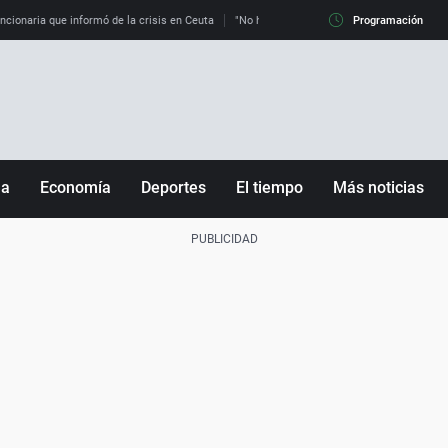
uncionaria que informó de la crisis en Ceuta
"No hay mafias, que no nos engañen": exper
Programación
ña
Economía
Deportes
El tiempo
Más noticias
Fútbol
Sociedad
Baloncesto
Mundo
Tenis
Salud
Motor
Cultura
Ciencia y Tecnología
adrid
Gastronomía
nciana
Medio ambiente