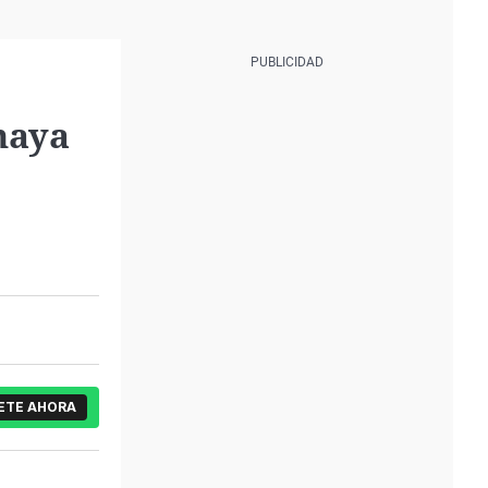
haya
ETE AHORA