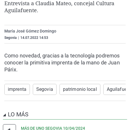
Entrevista a Claudia Mateo, concejal Cultura
La rosa de los vientos
Caso
Extremadura
Virales
Aguilafuente.
Gente viajera
Retornados
Galicia
Televisión
Como el perro y el gat
Equipo de investigaci
La Rioja
Elecciones
María José Gómez Domingo
Operación Viuda Negr
Navarra
Segovia
|
14.07.2022 14:53
País Vasco
Como novedad, gracias a la tecnología podremos
conocer la primitiva imprenta de la mano de Juan
Párix.
imprenta
Segovia
patrimonio local
Aguilafuen
LO MÁS
MÁS DE UNO SEGOVIA 10/04/2024