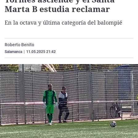
La rosa de los vientos
Caso
Extremadura
Virales
Marta B estudia reclamar
Gente viajera
Retornados
Galicia
Televisión
En la octava y última categoría del balompié
Como el perro y el gat
Equipo de investigaci
La Rioja
Elecciones
Operación Viuda Negr
Navarra
Roberto Benito
País Vasco
Salamanca
|
11.05.2025 21:42