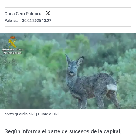
La rosa de los vientos
Caso
Extremadura
Virales
Onda Cero Palencia
Gente viajera
Retornados
Galicia
Televisión
Palencia
|
30.04.2025 13:27
Como el perro y el gat
Equipo de investigaci
La Rioja
Elecciones
Operación Viuda Negr
Navarra
País Vasco
corzo guardia civil | Guardia Civil
Según informa el parte de sucesos de la capital,