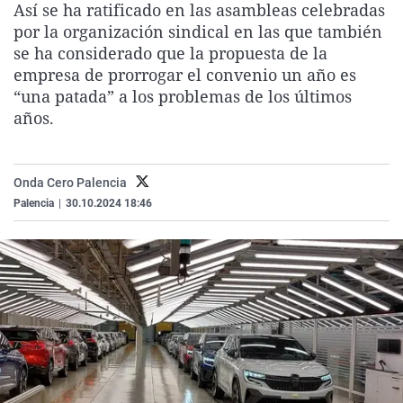
Así se ha ratificado en las asambleas celebradas
La rosa de los vientos
Caso
Extremadura
Virales
por la organización sindical en las que también
Gente viajera
Retornados
Galicia
Televisión
se ha considerado que la propuesta de la
empresa de prorrogar el convenio un año es
Como el perro y el gat
Equipo de investigaci
La Rioja
Elecciones
“una patada” a los problemas de los últimos
Operación Viuda Negr
Navarra
años.
País Vasco
Onda Cero Palencia
Palencia
|
30.10.2024 18:46