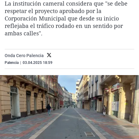
La institución cameral considera que "se debe
La rosa de los vientos
Caso
Extremadura
Virales
respetar el proyecto aprobado por la
Gente viajera
Retornados
Galicia
Televisión
Corporación Municipal que desde su inicio
reflejaba el tráfico rodado en un sentido por
Como el perro y el gat
Equipo de investigaci
La Rioja
Elecciones
ambas calles".
Operación Viuda Negr
Navarra
País Vasco
Onda Cero Palencia
Palencia
|
03.04.2025 18:59