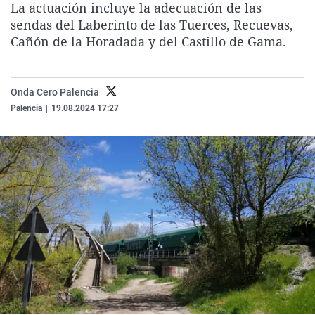
La actuación incluye la adecuación de las
La rosa de los vientos
Caso
Extremadura
Virales
sendas del Laberinto de las Tuerces, Recuevas,
Gente viajera
Retornados
Galicia
Televisión
Cañón de la Horadada y del Castillo de Gama.
Como el perro y el gat
Equipo de investigaci
La Rioja
Elecciones
Operación Viuda Negr
Navarra
Onda Cero Palencia
Palencia
|
19.08.2024 17:27
País Vasco