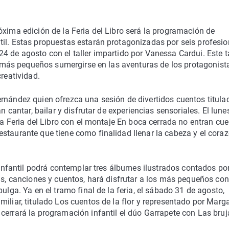
óxima edición de la Feria del Libro será la programación de
til. Estas propuestas estarán protagonizadas por seis profesio
4 de agosto con el taller impartido por Vanessa Cardui. Este ta
los más pequeños sumergirse en las aventuras de los protagonist
creatividad.
ernández quien ofrezca una sesión de divertidos cuentos titula
n cantar, bailar y disfrutar de experiencias sensoriales. El lune
 la Feria del Libro con el montaje En boca cerrada no entran cue
staurante que tiene como finalidad llenar la cabeza y el cora
o infantil podrá contemplar tres álbumes ilustrados contados por
mas, canciones y cuentos, hará disfrutar a los más pequeños co
ulga. Ya en el tramo final de la feria, el sábado 31 de agosto,
iliar, titulado Los cuentos de la flor y representado por Marga
cerrará la programación infantil el dúo Garrapete con Las bruj