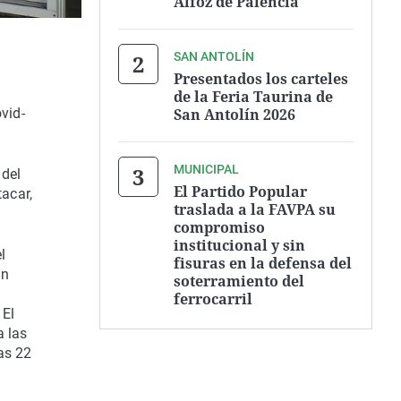
Alfoz de Palencia
SAN ANTOLÍN
Presentados los carteles
de la Feria Taurina de
San Antolín 2026
vid-
MUNICIPAL
 del
El Partido Popular
acar,
traslada a la FAVPA su
compromiso
institucional y sin
l
fisuras en la defensa del
ón
soterramiento del
ferrocarril
 El
a las
as 22