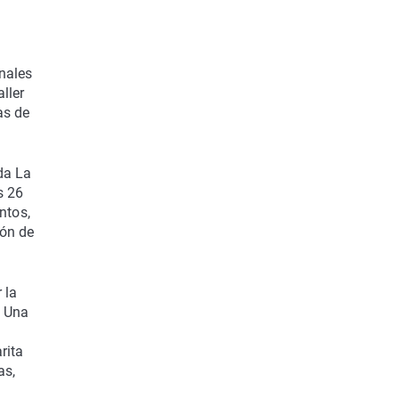
nales
ller
as de
da La
s 26
ntos,
zón de
 la
n Una
rita
as,