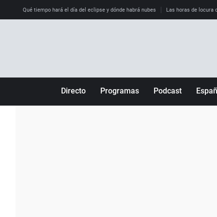
Qué tiempo hará el día del eclipse y dónde habrá nubes
Las horas de locura qu
Directo
Programas
Podcast
Espa
Más de uno
Los Perseguidos
Andalucía
Por fin
Malas decisiones
Aragón
Julia en la onda
Expedientes del más allá
Baleares
La brújula
El viaje del Guernica
Cantabria
Radioestadio
Invisibles
Cataluña
Radioestadio noche
Prohibido morirse
Comunidad de M
El colegio invisible
Esto no ha pasado
Comunitat Vale