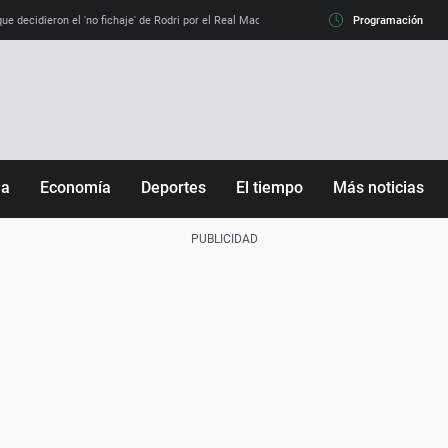
e decidieron el 'no fichaje' de Rodri por el Real Madrid y su 'sí' al Barça
Programación
La llamada de
ña
Economía
Deportes
El tiempo
Más noticias
Fútbol
Sociedad
Baloncesto
Mundo
Tenis
Salud
Motor
Cultura
Ciencia y Tecnología
adrid
Gastronomía
nciana
Medio ambiente