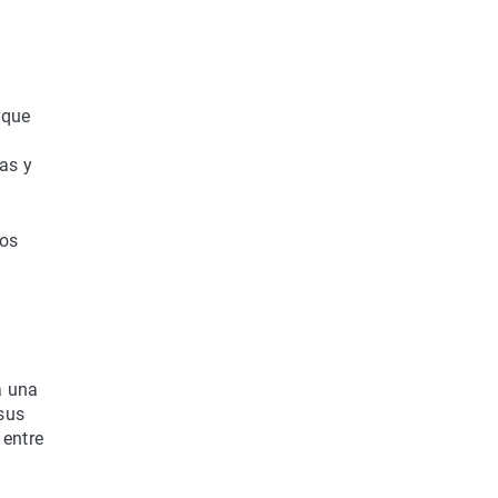
 que
ias y
tos
a una
 sus
 entre