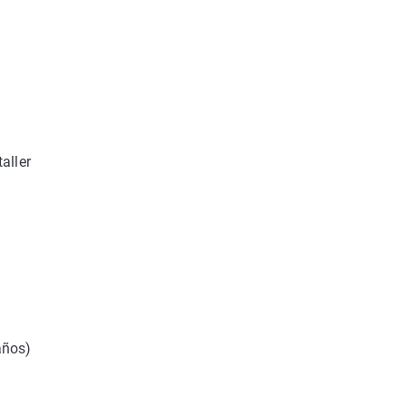
aller
años)