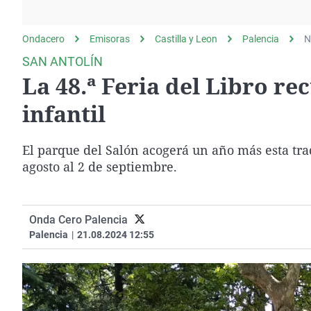
La rosa de los vientos
Caso
Extremadura
Gente viajera
Retornados
Galicia
Ondacero
Emisoras
Castilla y Leon
Palencia
N
Como el perro y el
Equipo de investigación
La Rioja
SAN ANTOLÍN
gato
La 48.ª Feria del Libro r
Operación Viuda
Navarra
Negra
País Vasco
infantil
El parque del Salón acogerá un año más esta tradi
agosto al 2 de septiembre.
Onda Cero Palencia
Palencia
|
21.08.2024 12:55