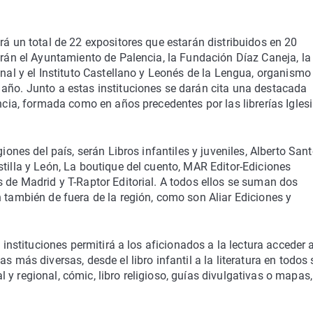
rá un total de 22 expositores que estarán distribuidos en 20
irán el Ayuntamiento de Palencia, la Fundación Díaz Caneja, la
onal y el Instituto Castellano y Leonés de la Lengua, organismo
 año. Junto a estas instituciones se darán cita una destacada
incia, formada como en años precedentes por las librerías Igles
giones del país, serán Libros infantiles y juveniles, Alberto San
stilla y León, La boutique del cuento, MAR Editor-Ediciones
s de Madrid y T-Raptor Editorial. A todos ellos se suman dos
n también de fuera de la región, como son Aliar Ediciones y
e instituciones permitirá a los aficionados a la lectura acceder 
s más diversas, desde el libro infantil a la literatura en todos
y regional, cómic, libro religioso, guías divulgativas o mapas,