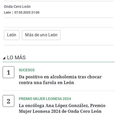
La rosa de los vientos
Caso
Extremadura
Virales
Onda Cero León
León
|
07.05.2025 21:00
Gente viajera
Retornados
Galicia
Televisión
Como el perro y el gat
Equipo de investigaci
La Rioja
Elecciones
Operación Viuda Negr
Navarra
León
Más de uno León
País Vasco
LO MÁS
SUCESOS
Da positivo en alcoholemia tras chocar
contra una farola en León
PREMIO MUJER LEONESA 2024
La oncóloga Ana López González, Premio
Mujer Leonesa 2024 de Onda Cero León